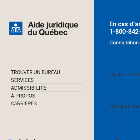
En cas d’a
1-800-842
Consultation 
TROUVER UN BUREAU
ACCUEIL / À PR
SERVICES
ADMISSIBILITÉ
Chroni
À PROPOS
CARRIÈRES
Quelques nouv
L’Aide 
Le dém
Je veux
La conf