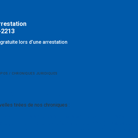
rrestation
-2213
gratuite lors d’une arrestation
OPOS / CHRONIQUES JURIDIQUES
ques juridiques
elles tirées de nos chroniques :
juridique: quels sont les services couverts ou refusés ?
– C
énagement important /
Loi sur le Divorce
(PDF) – Me Jessica
 annuler mon inscription au camp d’été
(PDF) – Me Gitane Sm
identialité des signalements à la Directrice de la protectio