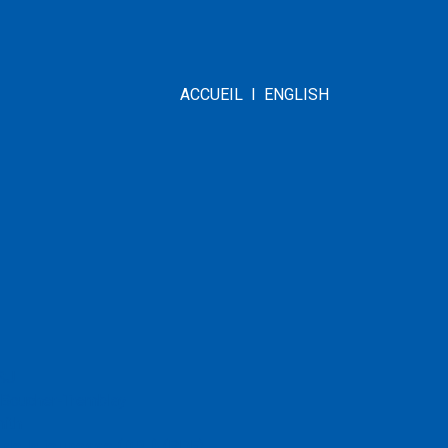
ACCUEIL
I
ENGLISH
SJ
 Boucher-Tremblay
ith
n de la jeunesse (DPJ)
(PDF) –