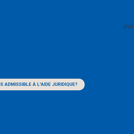
line Simard
ation de loyer et modification des conditions du bail
(PDF)
nde de retrait au nouveau régime d’union parentale
(PDF)
ntie de durée de vie raisonnable d’un bien, c’est quoi ?
(PDF)
iquez ici
S ADMISSIBLE À L'AIDE JURIDIQUE?